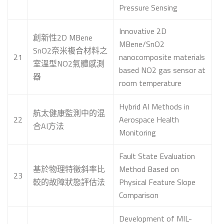
Pressure Sensing
Innovative 2D
創新性2D MBene
MBene/SnO2
SnO2奈米複合材料之
21
nanocomposite materials
室溫型NO2氣體感測
based NO2 gas sensor at
器
room temperature
Hybrid AI Methods in
航太健康監測中的混
22
Aerospace Health
合AI方法
Monitoring
Fault State Evaluation
基於物理特徵斜率比
Method Based on
23
較的故障狀態評估法
Physical Feature Slope
Comparison
Development of MIL-