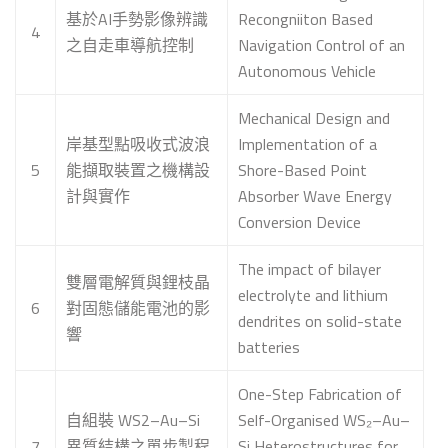
基於AI手勢影像辨識
Recongniiton Based
4
之自走車導航控制
Navigation Control of an
Autonomous Vehicle
Mechanical Design and
岸基型點吸收式波浪
Implementation of a
5
能擷取裝置之機構設
Shore-Based Point
計與實作
Absorber Wave Energy
Conversion Device
The impact of bilayer
雙層電解質與鋰枝晶
electrolyte and lithium
6
對固態儲能電池的影
dendrites on solid-state
響
batteries
One-Step Fabrication of
自組裝 WS2–Au–Si
Self-Organised WS₂–Au–
7
異質結構之單步製程
Si Heterostructures for