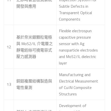
開發與應用
Subtle Defects in
Transparent Optical
Components
Flexible electrospun
基於奈米銀顆粒電極
capacitive pressure
與 MoS2/IL 介電層之
sensor with Ag
12
靜電紡絲可撓電容式
nanoparticle electrodes
壓力感測器
and MoS2/IL dielectric
layer
Manufacturing and
銅鋁複層結構製造與
Electrical Measurement
13
電性量測
of Cu/Al Composite
Structures
Development of