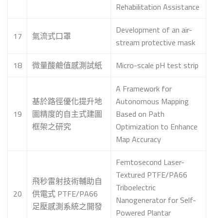
Rehabilitation Assistance
Development of an air-
17
氣流式口罩
stream protective mask
18
微量酸鹼值感測試紙
Micro-scale pH test strip
A Framework for
基於路徑優化提升地
Autonomous Mapping
19
圖精度的自主式建圖
Based on Path
框架之研究
Optimization to Enhance
Map Accuracy
Femtosecond Laser-
Textured PTFE/PA66
飛秒雷射技術輔助自
Triboelectric
20
供電式 PTFE/PA66
Nanogenerator for Self-
足壓感測系統之開發
Powered Plantar