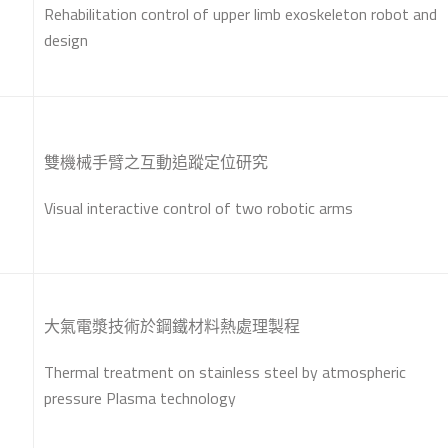
Rehabilitation control of upper limb exoskeleton robot and
design
雙機械手臂之互動追蹤定位研究
Visual interactive control of two robotic arms
大氣電漿技術於鋼鐵材料熱處理製程
Thermal treatment on stainless steel by atmospheric
pressure Plasma technology